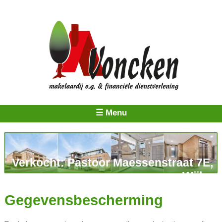
☰ Menu
Verkocht: Pastoor Maessenstraat 7E,
Wijlre
Gegevensbescherming