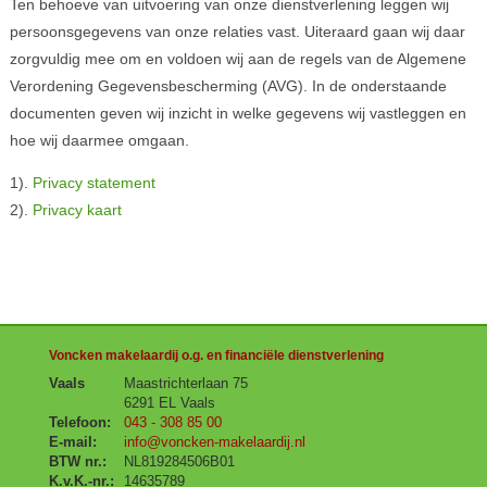
Ten behoeve van uitvoering van onze dienstverlening leggen wij
persoonsgegevens van onze relaties vast. Uiteraard gaan wij daar
zorgvuldig mee om en voldoen wij aan de regels van de Algemene
Verordening Gegevensbescherming (AVG). In de onderstaande
documenten geven wij inzicht in welke gegevens wij vastleggen en
hoe wij daarmee omgaan.
1).
Privacy statement
2).
Privacy kaart
Voncken makelaardij o.g. en financiële dienstverlening
Vaals
Maastrichterlaan 75
6291 EL Vaals
Telefoon:
043 - 308 85 00
E-mail:
info@voncken-makelaardij.nl
BTW nr.:
NL819284506B01
K.v.K.-nr.:
14635789