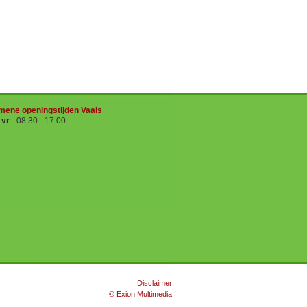
mene openingstijden Vaals
- vr
08:30 - 17:00
Disclaimer
© Exion Multimedia