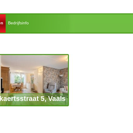
en
Bedrijfsinfo
kaertsstraat 5, Vaals