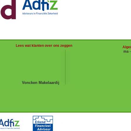
Lees wat klanten over ons zeggen
Alge
ma 
Voncken Makelaardij