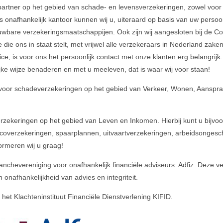
partner op het gebied van schade- en levensverzekeringen, zowel voor 
Als onafhankelijk kantoor kunnen wij u, uiteraard op basis van uw persoo
wbare verzekeringsmaatschappijen. Ook zijn wij aangesloten bij de Co
die ons in staat stelt, met vrijwel alle verzekeraars in Nederland zaken
, is voor ons het persoonlijk contact met onze klanten erg belangrijk.
ijke wijze benaderen en met u meeleven, dat is waar wij voor staan!
 voor schadeverzekeringen op het gebied van Verkeer, Wonen, Aansprak
verzekeringen op het gebied van Leven en Inkomen. Hierbij kunt u bijv
isicoverzekeringen, spaarplannen, uitvaartverzekeringen, arbeidsongeschi
ormeren wij u graag!
ranchevereniging voor onafhankelijk financiële adviseurs: Adfiz. Deze
onafhankelijkheid van advies en integriteit.
j het Klachteninstituut Financiële Dienstverlening KIFID.