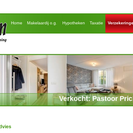
Home
Makelaardij o.g.
Hypotheken
Taxatie
Verzekering
Verkocht: Pastoor Pric
dvies