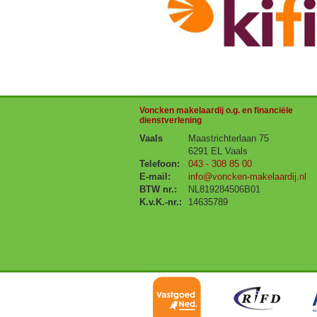
Voncken makelaardij o.g. en financiële
dienstverlening
Vaals
Maastrichterlaan 75
6291 EL Vaals
Telefoon:
043 - 308 85 00
E-mail:
info@voncken-makelaardij.nl
BTW nr.:
NL819284506B01
K.v.K.-nr.:
14635789