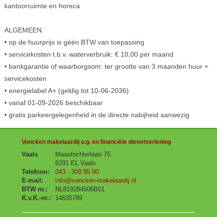
kantoorruimte en horeca
ALGEMEEN:
• op de huurprijs is géén BTW van toepassing
• servicekosten t.b.v. waterverbruik: € 10,00 per maand
• bankgarantie of waarborgsom: ter grootte van 3 maanden huur +
servicekosten
• energielabel A+ (geldig tot 10-06-2036)
• vanaf 01-09-2026 beschikbaar
• gratis parkeergelegenheid in de directe nabijheid aanwezig
Voncken makelaardij o.g. en financiële dienstverlening
Vaals
Maastrichterlaan 75
6291 EL Vaals
Telefoon:
043 - 308 85 00
E-mail:
info@voncken-makelaardij.nl
BTW nr.:
NL819284506B01
K.v.K.-nr.:
14635789