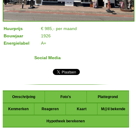
Huurprijs
€ 985,- per maand
Bouwjaar
1926
Energielabel
A+
Social Media
Omschrijving
Foto's
Plattegrond
Kenmerken
Reageren
Kaart
M@il bekende
Hypotheek berekenen