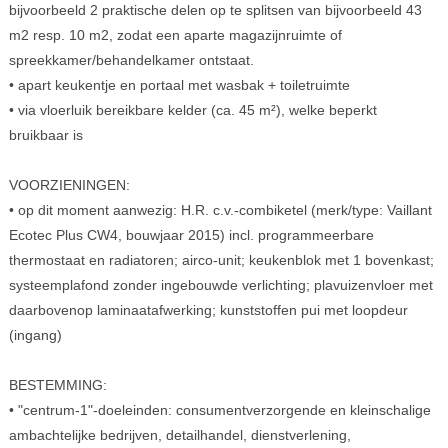
bijvoorbeeld 2 praktische delen op te splitsen van bijvoorbeeld 43
m2 resp. 10 m2, zodat een aparte magazijnruimte of
spreekkamer/behandelkamer ontstaat.
• apart keukentje en portaal met wasbak + toiletruimte
• via vloerluik bereikbare kelder (ca. 45 m²), welke beperkt
bruikbaar is
VOORZIENINGEN:
• op dit moment aanwezig: H.R. c.v.-combiketel (merk/type: Vaillant
Ecotec Plus CW4, bouwjaar 2015) incl. programmeerbare
thermostaat en radiatoren; airco-unit; keukenblok met 1 bovenkast;
systeemplafond zonder ingebouwde verlichting; plavuizenvloer met
daarbovenop laminaatafwerking; kunststoffen pui met loopdeur
(ingang)
BESTEMMING:
• "centrum-1"-doeleinden: consumentverzorgende en kleinschalige
ambachtelijke bedrijven, detailhandel, dienstverlening,