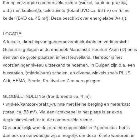
Keurig verzorgde commerciële ruimte (winkel, kantoor, praktijk,
e.d.) met keukentje, toiletruimte (totaal BVO ca. 63 m²) en ruime
kelder (BVO ca. 45 m²). Deze beschikt over energielabel A+ (!).
LOCATIE:
A-locatie, direct bij voetgangersoversteekplaats en verkeerslicht.
Gulpen is gelegen in de driehoek Maastricht-Heerlen-Aken (D) en is
één van de grote plaatsen in het Heuvelland. Hierdoor is het
voorzieningenniveau uitstekend te noemen. In Gulpen zijn o.a. een
busstation, (middelbare) scholen, en diverse winkels zoals PLUS,
Aldi, HEMA, Pearle, Kruidvat en Zeeman gelegen.
GLOBALE INDELING (frontbreedte ca. 4 m):
• winkel-/kantoor-/praktijkruimte met kleine berging en meterkast
(totaal ca. 53 m²). Via een lichtkoepel in het platte is er extra
daglichtinval achter in de commerciële ruimte.
Oorspronkelijk was deze ruimte opgesplitst in 2 gedeeltes: het is
dan ook op eenvoudige wijze mogelijk om deze ruimte wederom in