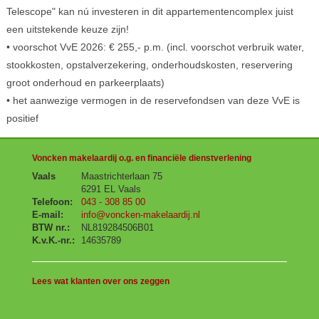
Telescope" kan nú investeren in dit appartementencomplex juist
een uitstekende keuze zijn!
• voorschot VvE 2026: € 255,- p.m. (incl. voorschot verbruik water,
stookkosten, opstalverzekering, onderhoudskosten, reservering
groot onderhoud en parkeerplaats)
• het aanwezige vermogen in de reservefondsen van deze VvE is
positief
Voncken makelaardij o.g. en financiële dienstverlening
Vaals
Maastrichterlaan 75
6291 EL Vaals
Telefoon:
043 - 308 85 00
E-mail:
info@voncken-makelaardij.nl
BTW nr.:
NL819284506B01
K.v.K.-nr.:
14635789
Lees wat klanten over ons zeggen