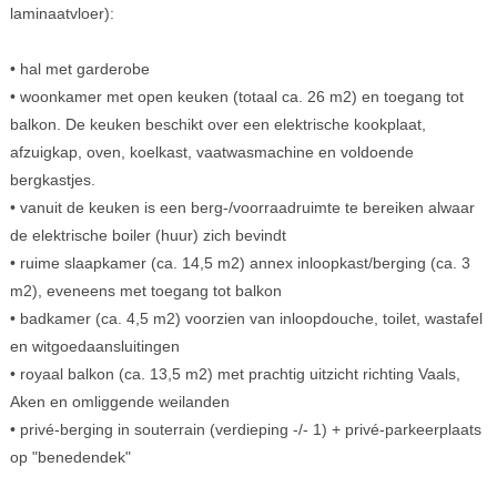
laminaatvloer):
• hal met garderobe
• woonkamer met open keuken (totaal ca. 26 m2) en toegang tot
balkon. De keuken beschikt over een elektrische kookplaat,
afzuigkap, oven, koelkast, vaatwasmachine en voldoende
bergkastjes.
• vanuit de keuken is een berg-/voorraadruimte te bereiken alwaar
de elektrische boiler (huur) zich bevindt
• ruime slaapkamer (ca. 14,5 m2) annex inloopkast/berging (ca. 3
m2), eveneens met toegang tot balkon
• badkamer (ca. 4,5 m2) voorzien van inloopdouche, toilet, wastafel
en witgoedaansluitingen
• royaal balkon (ca. 13,5 m2) met prachtig uitzicht richting Vaals,
Aken en omliggende weilanden
• privé-berging in souterrain (verdieping -/- 1) + privé-parkeerplaats
op "benedendek"