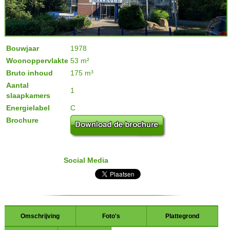
Bouwjaar
1978
Woonoppervlakte
53 m²
Bruto inhoud
175 m³
Aantal
1
slaapkamers
Energielabel
C
Brochure
Social Media
Omschrijving
Foto's
Plattegrond