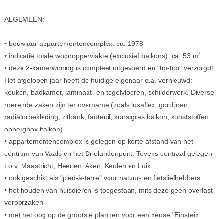
ALGEMEEN:
• bouwjaar appartementencomplex: ca. 1978
• indicatie totale woonoppervlakte (exclusief balkons): ca. 53 m²
• deze 2-kamerwoning is compleet uitgevoerd en "tip-top" verzorgd!
Het afgelopen jaar heeft de huidige eigenaar o.a. vernieuwd:
keuken, badkamer, laminaat- en tegelvloeren, schilderwerk. Diverse
roerende zaken zijn ter overname (zoals luxaflex, gordijnen,
radiatorbekleding, zitbank, fauteuil, kunstgras balkon, kunststoffen
opbergbox balkon)
• appartementencomplex is gelegen op korte afstand van het
centrum van Vaals en het Drielandenpunt. Tevens centraal gelegen
t.o.v. Maastricht, Heerlen, Aken, Keulen en Luik.
• ook geschikt als "pied-à-terre" voor natuur- en fietsliefhebbers
• het houden van huisdieren is toegestaan, mits deze geen overlast
veroorzaken
• met het oog op de grootste plannen voor een heuse "Einstein