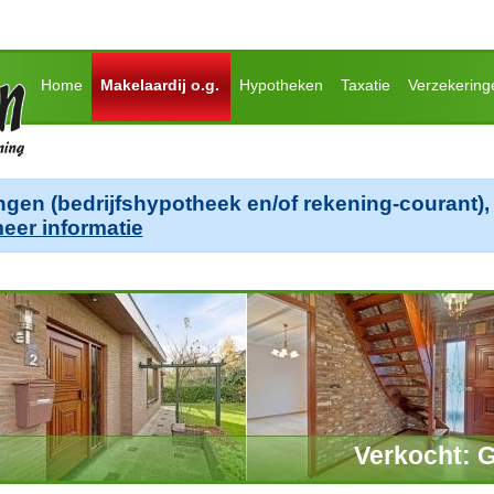
Home
Makelaardij o.g.
Hypotheken
Taxatie
Verzekering
ngen (bedrijfshypotheek en/of rekening-courant), 
meer informatie
Verkocht: 