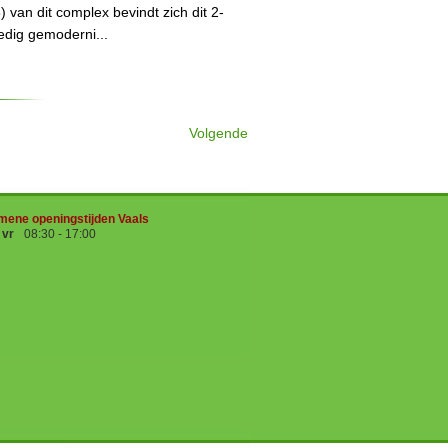
 van dit complex bevindt zich dit 2-
edig gemoderni...
Volgende
mene openingstijden Vaals
- vr
08:30 - 17:00