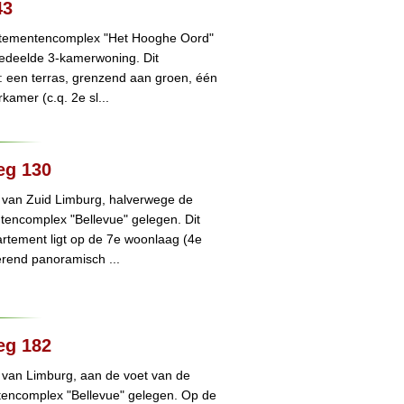
43
artementencomplex "Het Hooghe Oord"
gedeelde 3-kamerwoning. Dit
: een terras, grenzend aan groen, één
amer (c.q. 2e sl...
eg 130
 van Zuid Limburg, halverwege de
tencomplex "Bellevue" gelegen. Dit
tement ligt op de 7e woonlaag (4e
erend panoramisch ...
eg 182
 van Limburg, aan de voet van de
tencomplex "Bellevue" gelegen. Op de