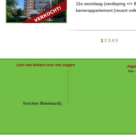
11e woonlaag (verdieping +/+ 8)
kamerappartement (recent voll
1
2
3
4
5
Lees wat klanten over ons zeggen
Alge
ma 
Voncken Makelaardij