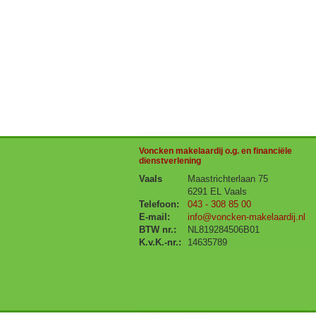
Voncken makelaardij o.g. en financiële
dienstverlening
Vaals
Maastrichterlaan 75
6291 EL Vaals
Telefoon:
043 - 308 85 00
E-mail:
info@voncken-makelaardij.nl
BTW nr.:
NL819284506B01
K.v.K.-nr.:
14635789