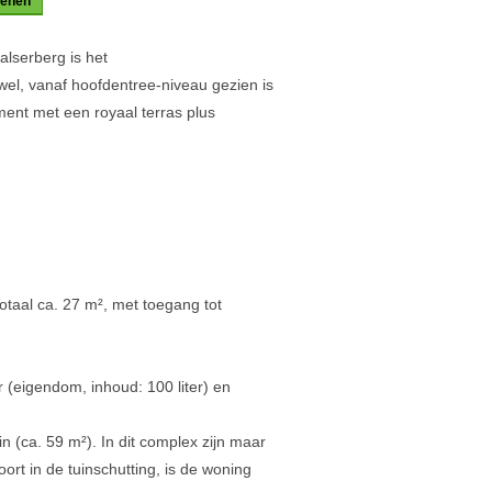
kenen
lserberg is het
el, vanaf hoofdentree-niveau gezien is
ement met een royaal terras plus
taal ca. 27 m², met toegang tot
r (eigendom, inhoud: 100 liter) en
n (ca. 59 m²). In dit complex zijn maar
rt in de tuinschutting, is de woning