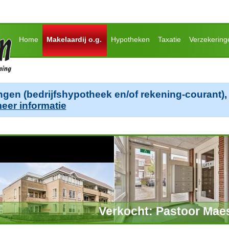
Home
Makelaardij o.g.
Hypotheken
Taxatie
Verzekering
ngen (bedrijfshypotheek en/of rekening-courant), 
meer informatie
Verkocht: Pastoor Maes