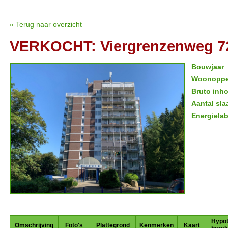
« Terug naar overzicht
VERKOCHT: Viergrenzenweg 72
Bouwjaar
Woonoppe
Bruto inh
Aantal sl
Energielab
Hypo
Omschrijving
Foto's
Plattegrond
Kenmerken
Kaart