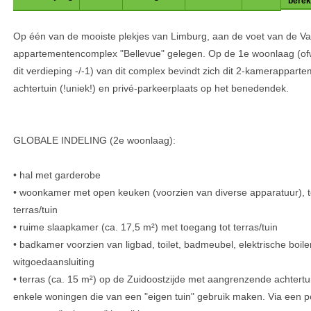
bere
Op één van de mooiste plekjes van Limburg, aan de voet van de Vaa
appartementencomplex "Bellevue" gelegen. Op de 1e woonlaag (ofw
dit verdieping -/-1) van dit complex bevindt zich dit 2-kamerappart
achtertuin (!uniek!) en privé-parkeerplaats op het benedendek.
GLOBALE INDELING (2e woonlaag):
• hal met garderobe
• woonkamer met open keuken (voorzien van diverse apparatuur), to
terras/tuin
• ruime slaapkamer (ca. 17,5 m²) met toegang tot terras/tuin
• badkamer voorzien van ligbad, toilet, badmeubel, elektrische boile
witgoedaansluiting
• terras (ca. 15 m²) op de Zuidoostzijde met aangrenzende achtertui
enkele woningen die van een "eigen tuin" gebruik maken. Via een poo