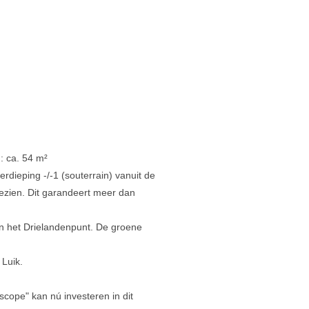
): ca. 54 m²
erdieping -/-1 (souterrain) vanuit de
gezien. Dit garandeert meer dan
en het Drielandenpunt. De groene
 Luik.
scope" kan nú investeren in dit