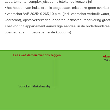
appartementencomplex juist een uitstekende keuze zijn!
• het houden van huisdieren is toegestaan, mits deze geen overlas
• voorschot VvE 2025: € 265,10 p.m. (incl. voorschot verbruik wate
voorschot), opstalverzekering, onderhoudskosten, reservering groo
• het voor dit appartement aanwezige aandeel in de onderhoudsre
overgedragen (inbegrepen in de koopprijs)
Lees wat klanten over ons zeggen
Alge
ma 
Voncken Makelaardij