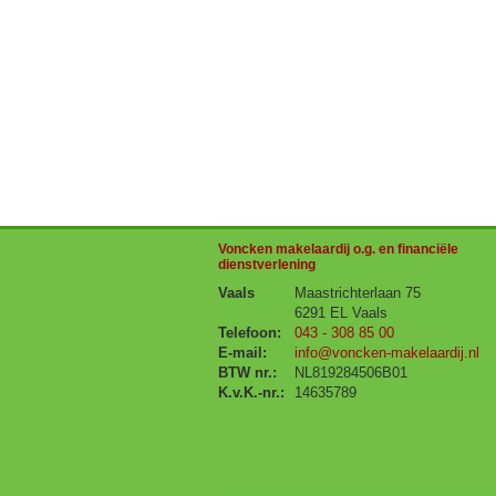
Voncken makelaardij o.g. en financiële
dienstverlening
Vaals
Maastrichterlaan 75
6291 EL Vaals
Telefoon:
043 - 308 85 00
E-mail:
info@voncken-makelaardij.nl
BTW nr.:
NL819284506B01
K.v.K.-nr.:
14635789