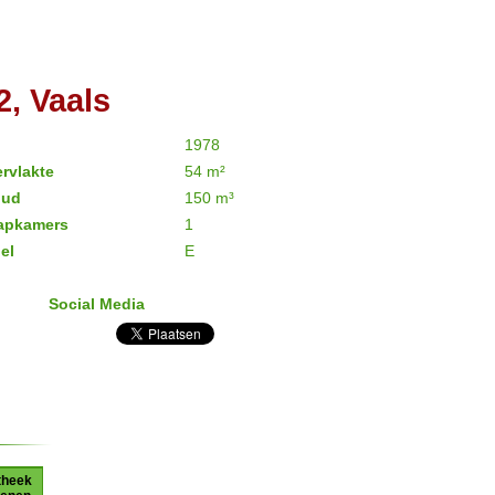
, Vaals
1978
rvlakte
54 m²
oud
150 m³
aapkamers
1
el
E
Social Media
theek