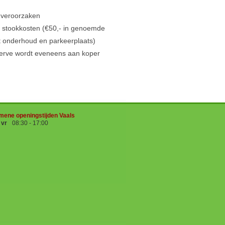
t veroorzaken
r, stookkosten (€50,- in genoemde
t onderhoud en parkeerplaats)
serve wordt eveneens aan koper
mene openingstijden Vaals
- vr
08:30 - 17:00