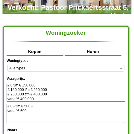
Verkocht: Pastoor Prickaertsstraat 5,
Vaals
Woningzoeker
Kopen
Huren
Woningtype:
Vraagprijs:
Plaats: