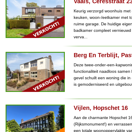
Vaals, Ceresstraat 2
Keurig verzorgd woonhuis met 
keuken, woon-/eetkamer met to
ruime garage. De huidige eige
badkamer compleet vernieuwd 
verva...
Berg En Terblijt, Pa
Deze twee-onder-een-kapwoning
functionaliteit naadloos samen
gevel schuilt een woning die in
is gemoderniseerd en uitgebou
Vijlen, Hopschet 16
Aan de charmante Hopschet 16 in
(Rijksmonument!) en verrassen
een totale woonoppervlakte van