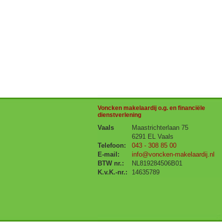
Voncken makelaardij o.g. en financiële
dienstverlening
Vaals
Maastrichterlaan 75
6291 EL Vaals
Telefoon:
043 - 308 85 00
E-mail:
info@voncken-makelaardij.nl
BTW nr.:
NL819284506B01
K.v.K.-nr.:
14635789