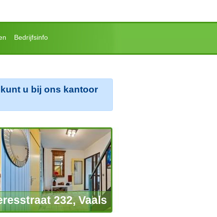
en
Bedrijfsinfo
kunt u bij ons kantoor
resstraat 232, Vaals