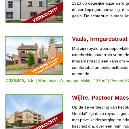
1913 op degelijke wijze werd g
de verdiepingen aanwezig, dus 
gezin. De achtertuin is maar lief
Vaals, Irmgardstraat
Met zijn royale woonoppervlakt
uitgebreide souterrain vormt d
Irmgardstraat 2 een kans om vo
comfortabel en toekomstbestend
ademt de...
€ 335.000,- k.k.
| Woonhuis | Woonoppervlakte: 133 m² | Perceel 3
Wijlre, Pastoor Mae
Op de 1e verdieping van het s
Geuldal" ligt deze royaal ing
met privé-kelderberging en pri
beschikt o.a. over een ruim inp