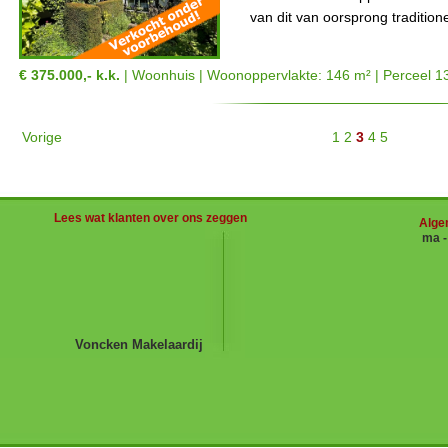
van dit van oorsprong tradition
€ 375.000,- k.k.
| Woonhuis | Woonoppervlakte: 146 m² | Perceel 1
Vorige
1
2
3
4
5
Lees wat klanten over ons zeggen
Alge
ma 
Voncken Makelaardij