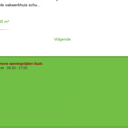
ele vakwerkhuis schu...
30 m²
Volgende
mene openingstijden Vaals
- vr
08:30 - 17:00