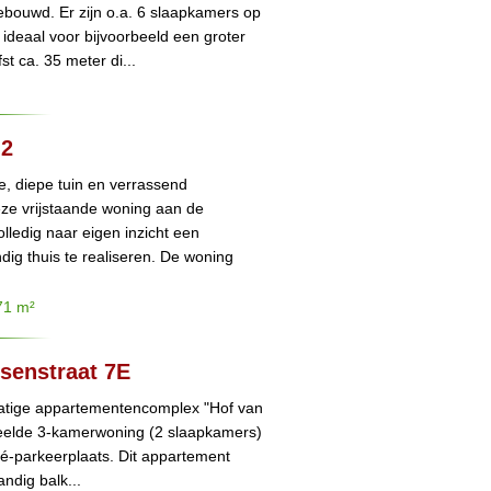
ebouwd. Er zijn o.a. 6 slaapkamers op
ideaal voor bijvoorbeeld een groter
st ca. 35 meter di...
 2
e, diepe tuin en verrassend
eze vrijstaande woning aan de
lledig naar eigen inzicht een
ig thuis te realiseren. De woning
71 m²
ssenstraat 7E
tatige appartementencomplex "Hof van
edeelde 3-kamerwoning (2 slaapkamers)
vé-parkeerplaats. Dit appartement
andig balk...