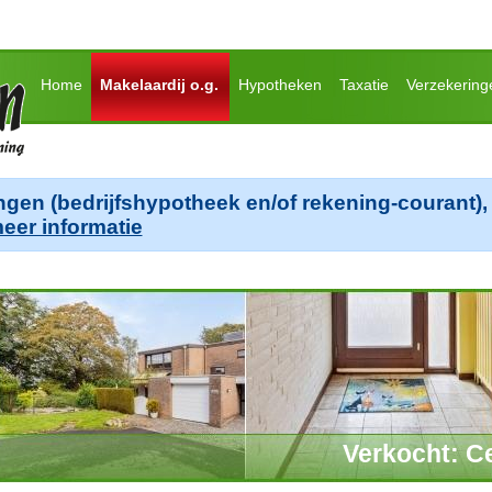
Home
Makelaardij o.g.
Hypotheken
Taxatie
Verzekering
ngen (bedrijfshypotheek en/of rekening-courant), 
meer informatie
Verkocht: Ce