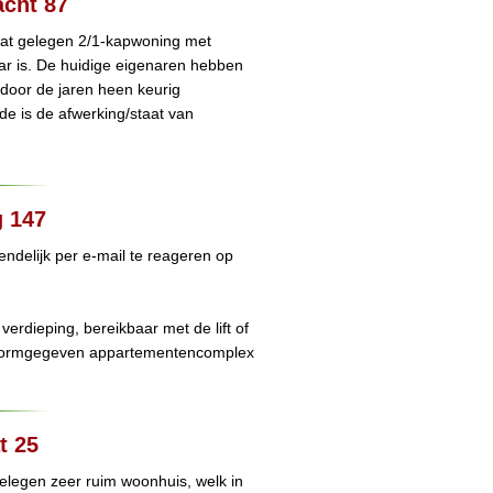
cht 87
raat gelegen 2/1-kapwoning met
ar is. De huidige eigenaren hebben
 door de jaren heen keurig
e is de afwerking/staat van
g 147
iendelijk per e-mail te reageren op
erdieping, bereikbaar met de lift of
 vormgegeven appartementencomplex
t 25
elegen zeer ruim woonhuis, welk in