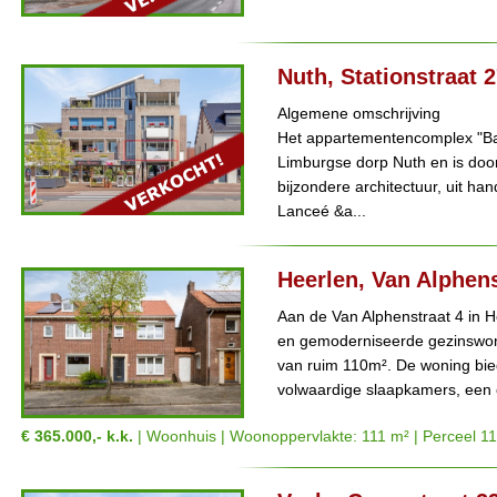
Nuth, Stationstraat 
Algemene omschrijving
Het appartementencomplex "Bavo
Limburgse dorp Nuth en is door
bijzondere architectuur, uit ha
Lanceé &a...
Heerlen, Van Alphens
Aan de Van Alphenstraat 4 in H
en gemoderniseerde gezinswon
van ruim 110m². De woning biedt
volwaardige slaapkamers, een 
€ 365.000,- k.k.
| Woonhuis | Woonoppervlakte: 111 m² | Perceel 1