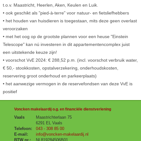
t.o.v. Maastricht, Heerlen, Aken, Keulen en Luik.
• ook geschikt als "pied-à-terre" voor natuur- en fietsliefhebbers
• het houden van huisdieren is toegestaan, mits deze geen overlast
veroorzaken
• met het oog op de grootste plannen voor een heuse "Einstein
Telescope" kan nú investeren in dit appartementencomplex juist
een uitstekende keuze zijn!
• voorschot VvE 2024: € 288,52 p.m. (incl. voorschot verbruik water,
€ 50,- stookkosten, opstalverzekering, onderhoudskosten,
reservering groot onderhoud en parkeerplaats)
• het aanwezige vermogen in de reservefondsen van deze VvE is
positief
Voncken makelaardij o.g. en financiële dienstverlening
Vaals
Maastrichterlaan 75
6291 EL Vaals
Telefoon:
043 - 308 85 00
E-mail:
info@voncken-makelaardij.nl
BTW nr.:
NL819284506B01