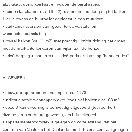
afzuigkap, oven, koelkast en voldoende bergkastjes.
• ruime slaapkamer (ca. 18 m2), eveneens met toegang tot balkon.
Hier is tevens de huurboiler geplaatst in een muurkast.
• badkamer voorzien van ligbad, toilet, wastafel en
wasmachineaansluiting
• royaal balkon (ca. 11 m2) met prachtig uitzicht richting het groen,
met de markante kerktoren van Vijlen aan de horizon
• privé-berging in souterrain + privé-parkeerplaats op "benedendek"
ALGEMEEN:
• bouwjaar appartementencomplex: ca. 1978
• indicatie totale woonoppervlakte (exclusief balkon): ca. 63 m²
• deze 3-kamerwoning is eenvoudig uitgevoerd (tot voor kort
diverse jaren verhuurd geweest), doch functioneel
• appartementencomplex is gelegen op korte afstand van het
centrum van Vaals en het Drielandenpunt. Tevens centraal gelegen