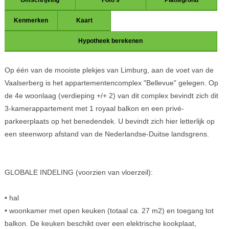
Omschrijving
Foto's
Plattegrond
Kenmerken
Kaart
Hypotheek berekenen
Op één van de mooiste plekjes van Limburg, aan de voet van de
Vaalserberg is het appartementencomplex "Bellevue" gelegen. Op
de 4e woonlaag (verdieping +/+ 2) van dit complex bevindt zich dit
3-kamerappartement met 1 royaal balkon en een privé-
parkeerplaats op het benedendek. U bevindt zich hier letterlijk op
een steenworp afstand van de Nederlandse-Duitse landsgrens.
GLOBALE INDELING (voorzien van vloerzeil):
• hal
• woonkamer met open keuken (totaal ca. 27 m2) en toegang tot
balkon. De keuken beschikt over een elektrische kookplaat,