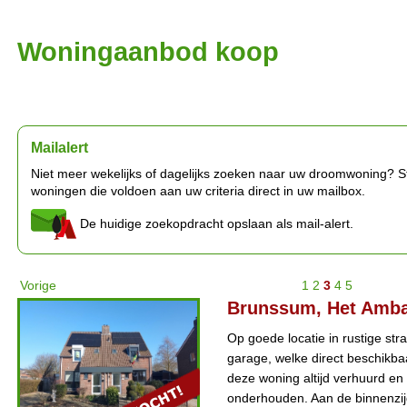
Woningaanbod koop
Mailalert
Niet meer wekelijks of dagelijks zoeken naar uw droomwoning? Stel
woningen die voldoen aan uw criteria direct in uw mailbox.
De huidige zoekopdracht opslaan als mail-alert.
Vorige
1
2
3
4
5
Brunssum, Het Amba
Op goede locatie in rustige st
garage, welke direct beschikba
deze woning altijd verhuurd en
onderhouden. Aan de binnenzijd