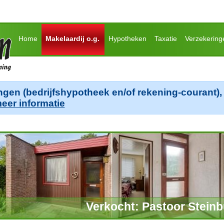
Home
Makelaardij o.g.
Hypotheken
Taxatie
Verzekering
ngen (bedrijfshypotheek en/of rekening-courant), 
meer informatie
Verkocht: Pastoor Steinb