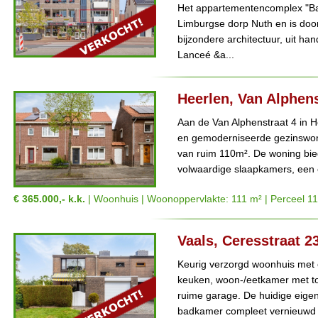
Het appartementencomplex "Bavo
Limburgse dorp Nuth en is door
bijzondere architectuur, uit ha
Lanceé &a...
Heerlen, Van Alphens
Aan de Van Alphenstraat 4 in H
en gemoderniseerde gezinswon
van ruim 110m². De woning biedt
volwaardige slaapkamers, een 
€ 365.000,- k.k.
| Woonhuis | Woonoppervlakte: 111 m² | Perceel 1
Vaals, Ceresstraat 2
Keurig verzorgd woonhuis met 
keuken, woon-/eetkamer met to
ruime garage. De huidige eige
badkamer compleet vernieuwd 