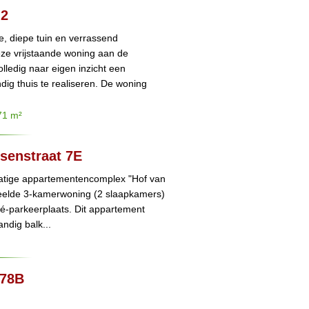
 2
e, diepe tuin en verrassend
eze vrijstaande woning aan de
lledig naar eigen inzicht een
ig thuis te realiseren. De woning
71 m²
ssenstraat 7E
tatige appartementencomplex "Hof van
edeelde 3-kamerwoning (2 slaapkamers)
vé-parkeerplaats. Dit appartement
andig balk...
278B