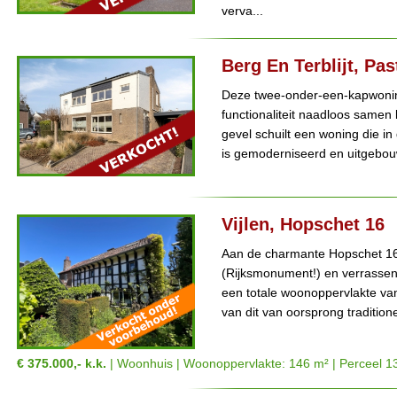
verva...
Berg En Terblijt, Pa
Deze twee-onder-een-kapwoning
functionaliteit naadloos samen
gevel schuilt een woning die in
is gemoderniseerd en uitgebou
Vijlen, Hopschet 16
Aan de charmante Hopschet 16 in
(Rijksmonument!) en verrassen
een totale woonoppervlakte van
van dit van oorsprong tradition
€ 375.000,- k.k.
| Woonhuis | Woonoppervlakte: 146 m² | Perceel 1