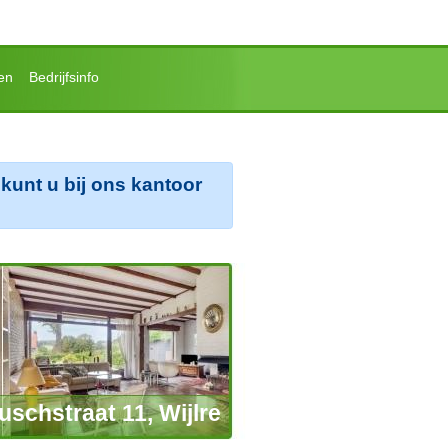
en
Bedrijfsinfo
kunt u bij ons kantoor
uschstraat 11, Wijlre