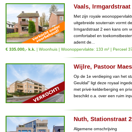
Vaals, Irmgardstraat
Met zijn royale woonoppervlakt
uitgebreide souterrain vormt d
Irmgardstraat 2 een kans om vo
comfortabel en toekomstbestend
ademt de...
€ 335.000,- k.k.
| Woonhuis | Woonoppervlakte: 133 m² | Perceel 3
Wijlre, Pastoor Mae
Op de 1e verdieping van het s
Geuldal" ligt deze royaal ing
met privé-kelderberging en pri
beschikt o.a. over een ruim inp
Nuth, Stationstraat 
Algemene omschrijving