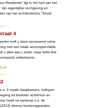
 Residentie" ligt in het hart van het
 zijn eigentijdse vormgeving en
nden van het architectentrio "Smink
traat 4
eerlen treft u deze verrassend ruime
ing met een totale woonoppervlakte
 u alles wat u zoekt: maar liefst drie
compacte zolderkamer...
19 m²
32
o.a. 3 royale slaapkamers, halfopen
egang tot besloten achtertuin en
naar heeft na aankoop o.a. de
(2013) diverse keukenapparaten