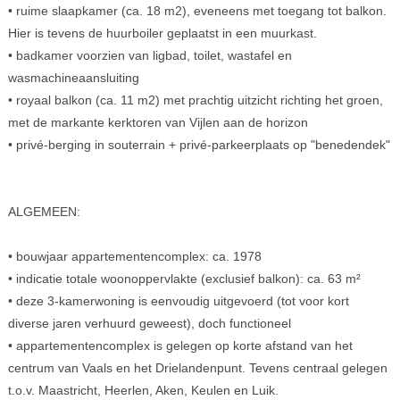
• ruime slaapkamer (ca. 18 m2), eveneens met toegang tot balkon.
Hier is tevens de huurboiler geplaatst in een muurkast.
• badkamer voorzien van ligbad, toilet, wastafel en
wasmachineaansluiting
• royaal balkon (ca. 11 m2) met prachtig uitzicht richting het groen,
met de markante kerktoren van Vijlen aan de horizon
• privé-berging in souterrain + privé-parkeerplaats op "benedendek"
ALGEMEEN:
• bouwjaar appartementencomplex: ca. 1978
• indicatie totale woonoppervlakte (exclusief balkon): ca. 63 m²
• deze 3-kamerwoning is eenvoudig uitgevoerd (tot voor kort
diverse jaren verhuurd geweest), doch functioneel
• appartementencomplex is gelegen op korte afstand van het
centrum van Vaals en het Drielandenpunt. Tevens centraal gelegen
t.o.v. Maastricht, Heerlen, Aken, Keulen en Luik.