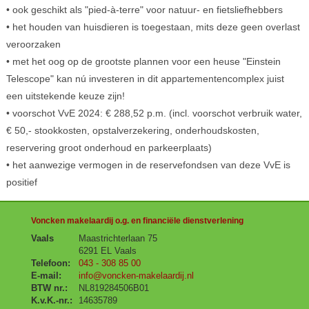
• ook geschikt als "pied-à-terre" voor natuur- en fietsliefhebbers
• het houden van huisdieren is toegestaan, mits deze geen overlast
veroorzaken
• met het oog op de grootste plannen voor een heuse "Einstein
Telescope" kan nú investeren in dit appartementencomplex juist
een uitstekende keuze zijn!
• voorschot VvE 2024: € 288,52 p.m. (incl. voorschot verbruik water,
€ 50,- stookkosten, opstalverzekering, onderhoudskosten,
reservering groot onderhoud en parkeerplaats)
• het aanwezige vermogen in de reservefondsen van deze VvE is
positief
Voncken makelaardij o.g. en financiële dienstverlening
Vaals
Maastrichterlaan 75
6291 EL Vaals
Telefoon:
043 - 308 85 00
E-mail:
info@voncken-makelaardij.nl
BTW nr.:
NL819284506B01
K.v.K.-nr.:
14635789