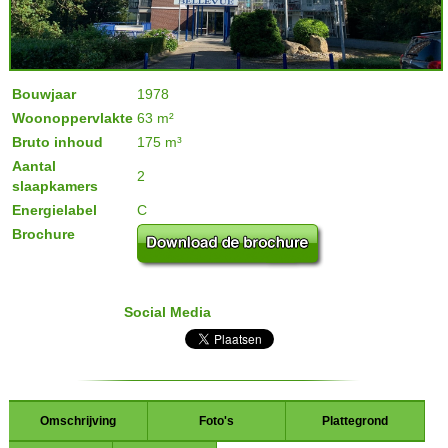
Bouwjaar
1978
Woonoppervlakte
63 m²
Bruto inhoud
175 m³
Aantal
2
slaapkamers
Energielabel
C
Brochure
Social Media
Omschrijving
Foto's
Plattegrond